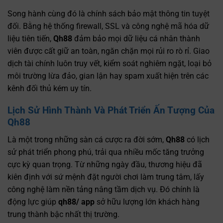
Song hành cùng đó là chính sách bảo mật thông tin tuyệt
đối. Bằng hệ thống firewall, SSL và công nghệ mã hóa dữ
liệu tiên tiến,
Qh88
đảm bảo mọi dữ liệu cá nhân thành
viên được cất giữ an toàn, ngăn chặn mọi rủi ro rò rỉ. Giao
dịch tài chính luôn truy vết, kiểm soát nghiêm ngặt, loại bỏ
môi trường lừa đảo, gian lận hay spam xuất hiện trên các
kênh đối thủ kém uy tín.
Lịch Sử Hình Thành Và Phát Triển Ấn Tượng Của
Qh88
Là một trong những sàn cá cược ra đời sớm,
Qh88
có lịch
sử phát triển phong phú, trải qua nhiều mốc tăng trưởng
cực kỳ quan trọng. Từ những ngày đầu, thương hiệu đã
kiên định với sứ mệnh đặt người chơi làm trung tâm, lấy
công nghệ làm nền tảng nâng tầm dịch vụ. Đó chính là
động lực giúp
qh88/ app
sở hữu lượng lớn khách hàng
trung thành bậc nhất thị trường.