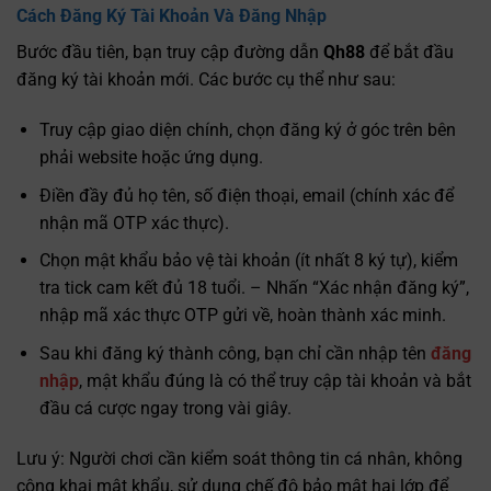
Cách Đăng Ký Tài Khoản Và Đăng Nhập
Bước đầu tiên, bạn truy cập đường dẫn
Qh88
để bắt đầu
đăng ký tài khoản mới. Các bước cụ thể như sau:
Truy cập giao diện chính, chọn đăng ký ở góc trên bên
phải website hoặc ứng dụng.
Điền đầy đủ họ tên, số điện thoại, email (chính xác để
nhận mã OTP xác thực).
Chọn mật khẩu bảo vệ tài khoản (ít nhất 8 ký tự), kiểm
tra tick cam kết đủ 18 tuổi. – Nhấn “Xác nhận đăng ký”,
nhập mã xác thực OTP gửi về, hoàn thành xác minh.
Sau khi đăng ký thành công, bạn chỉ cần nhập tên
đăng
nhập
, mật khẩu đúng là có thể truy cập tài khoản và bắt
đầu cá cược ngay trong vài giây.
Lưu ý: Người chơi cần kiểm soát thông tin cá nhân, không
công khai mật khẩu, sử dụng chế độ bảo mật hai lớp để