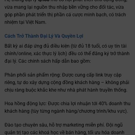
vừa mang lại nguồn thu nhập bền vững cho đối tác, vừa
góp phần phát triển thị phần cá cược minh bạch, có trách
nhiệm tại Việt Nam.
Cách Trở Thành Đại Lý Và Quyền Lợi
Bất kỳ ai đáp ứng đủ điều kiện (từ đủ 18 tuổi, có uy tín tài
chính/online, xác thực lý lịch) đều có thể đăng ký trở thành
đại lý. Các chính sách hấp dẫn bao gồm:
Phân phối sản phẩm rộng: Được cung cấp link truy cập
riêng, tự do xây dựng cộng đồng khách hàng – không phải
chịu ràng buộc khắc khe như nhà phát hành truyền thống.
Hoa hồng động lực: Được chia lợi nhuận tới 40% doanh thu
khách hàng (tùy từng ngành hàng/chương trình/khu vực).
Đào tạo chuyên sâu, hỗ trợ marketing miễn phí. Đội ngũ
quản trị tạo các khoá học về bán hàng, tối ưu hóa doanh