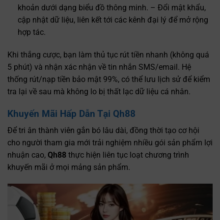
khoản dưới dạng biểu đồ thông minh. – Đổi mật khẩu,
cập nhật dữ liệu, liên kết tới các kênh đại lý để mở rộng
hợp tác.
Khi thắng cược, bạn làm thủ tục rút tiền nhanh (không quá
5 phút) và nhận xác nhận về tin nhắn SMS/email. Hệ
thống rút/nạp tiền bảo mật 99%, có thể lưu lịch sử để kiểm
tra lại về sau mà không lo bị thất lạc dữ liệu cá nhân.
Khuyến Mãi Hấp Dẫn Tại Qh88
Để tri ân thành viên gắn bó lâu dài, đồng thời tạo cơ hội
cho người tham gia mới trải nghiệm nhiều gói sản phẩm lợi
nhuận cao,
Qh88
thực hiện liên tục loạt chương trình
khuyến mãi ở mọi mảng sản phẩm.