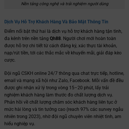
Nền tảng công nghệ và trải nghiệm người dùng
Dịch Vụ Hỗ Trợ Khách Hàng Và Bảo Mật Thông Tin
Điểm nổi bật thứ hai là dịch vụ hỗ trợ khách hàng tận tình,
đa kênh trên nền tảng
Qh88
. Người chơi mới hoàn toàn
được hỗ trợ chi tiết từ cách đăng ký, xác thực tài khoản,
nạp/rút tiền, tới các thắc mắc về khuyến mãi, giải đáp kèo
cược.
Đội ngũ CSKH online 24/7 thông qua chat trực tiếp, hotline,
email và mạng xã hội như Zalo, Facebook. Mỗi vấn đề đều
được ghi nhận xử lý trong vòng 15–20 phút, lấy trải
nghiệm khách hàng làm thước đo chất lượng dịch vụ.
Phản hồi về chất lượng chăm sóc khách hàng liên tục ở
mức hài lòng và tin tưởng cao (reach 97% các survey ngẫu
nhiên trong 2023), nhờ đội ngũ chuyên viên nhiệt tình, am
hiểu nghiệp vụ.