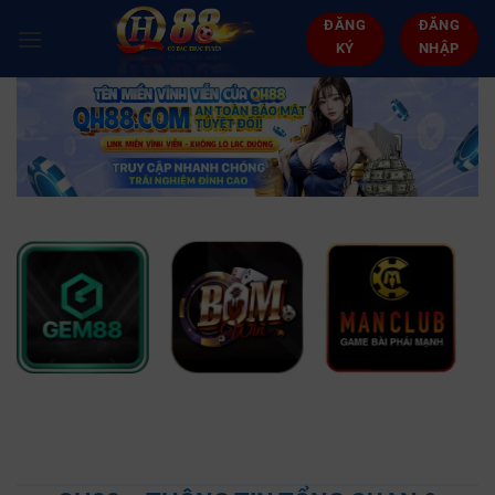
Bỏ
ĐĂNG
ĐĂNG
qua
KÝ
NHẬP
nội
dung