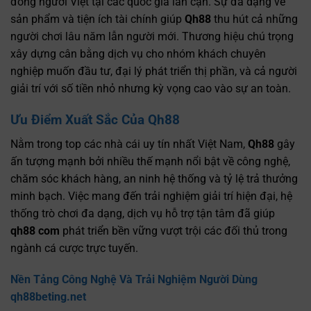
đồng người Việt tại các quốc gia lân cận. Sự đa dạng về
sản phẩm và tiện ích tài chính giúp
Qh88
thu hút cả những
người chơi lâu năm lẫn người mới. Thương hiệu chú trọng
xây dựng cân bằng dịch vụ cho nhóm khách chuyên
nghiệp muốn đầu tư, đại lý phát triển thị phần, và cả người
giải trí với số tiền nhỏ nhưng kỳ vọng cao vào sự an toàn.
Ưu Điểm Xuất Sắc Của Qh88
Nằm trong top các nhà cái uy tín nhất Việt Nam,
Qh88
gây
ấn tượng mạnh bởi nhiều thế mạnh nổi bật về công nghệ,
chăm sóc khách hàng, an ninh hệ thống và tỷ lệ trả thưởng
minh bạch. Việc mang đến trải nghiệm giải trí hiện đại, hệ
thống trò chơi đa dạng, dịch vụ hỗ trợ tận tâm đã giúp
qh88 com
phát triển bền vững vượt trội các đối thủ trong
ngành cá cược trực tuyến.
Nền Tảng Công Nghệ Và Trải Nghiệm Người Dùng
qh88beting.net