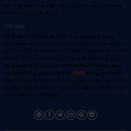
mọi thắc mắc, hướng dẫn chiến thuật và cung cấp thông
tin cập nhật nhanh chóng.
Kết luận
Cách bắt kèo chẳn lẻ
tại QH88 là phương pháp thông
minh, giúp người chơi nâng cao tỷ lệ thắng và trải nghiệm
cá cược thể thao trực tuyến hiệu quả. Khi kết hợp phân tích
dữ liệu, quản lý vốn hợp lý, theo dõi biến động tỷ lệ và áp
dụng chiến thuật đúng thời điểm,
cách bắt kèo chẳn lẻ
cơ
hội chiến thắng sẽ tăng đáng kể.
QH88
không chỉ mang
đến nền tảng cá cược minh bạch, tỷ lệ hấp dẫn, mà còn hỗ
trợ người chơi mọi lúc mọi nơi để trải nghiệm thể thao trực
tuyến trọn vẹn và đáng nhớ.