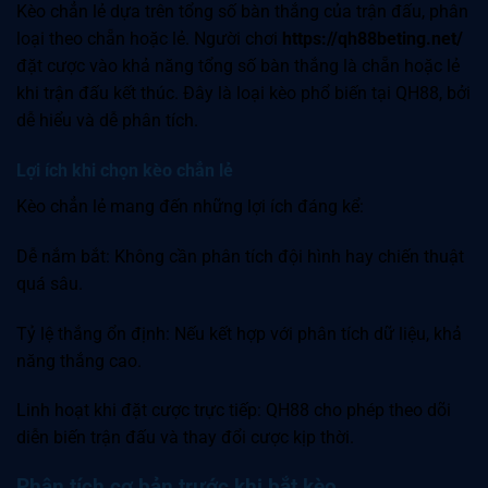
Kèo chẳn lẻ dựa trên tổng số bàn thắng của trận đấu, phân
loại theo chẵn hoặc lẻ. Người chơi
https://qh88beting.net/
đặt cược vào khả năng tổng số bàn thắng là chẵn hoặc lẻ
khi trận đấu kết thúc. Đây là loại kèo phổ biến tại QH88, bởi
dễ hiểu và dễ phân tích.
Lợi ích khi chọn kèo chẳn lẻ
Kèo chẳn lẻ mang đến những lợi ích đáng kể:
Dễ nắm bắt: Không cần phân tích đội hình hay chiến thuật
quá sâu.
Tỷ lệ thắng ổn định: Nếu kết hợp với phân tích dữ liệu, khả
năng thắng cao.
Linh hoạt khi đặt cược trực tiếp: QH88 cho phép theo dõi
diễn biến trận đấu và thay đổi cược kịp thời.
Phân tích cơ bản trước khi bắt kèo