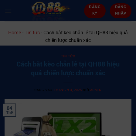
Bỏ
ĐĂNG
ĐĂNG
qua
KÝ
NHẬP
nội
dung
Home
-
Tin tức
-
Cách bắt kèo chẳn lẻ tại QH88 hiệu quả
chiến lược chuẩn xác
TIN TỨC
Cách bắt kèo chẳn lẻ tại QH88 hiệu
quả chiến lược chuẩn xác
ĐĂNG VÀO
THÁNG 9 4, 2025
BỞI
ADMIN
04
Th9