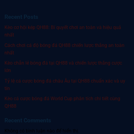
Recent Posts
Kèo cơ hội kép QH88: Bí quyết chơi an toàn và hiệu quả
nhất
Cách chơi cá độ bóng đá QH88 chiến lược thắng an toàn
nhất
Kèo chẵn lẻ bóng đá tại QH88 và chiến lược thắng cược
lớn
Tỷ lệ cá cược bóng đá châu Âu tại QH88 chuẩn xác và uy
tín
Kèo cá cược bóng đá World Cup phân tích chi tiết cùng
QH88
Recent Comments
Không có bình luận nào để hiển thị.