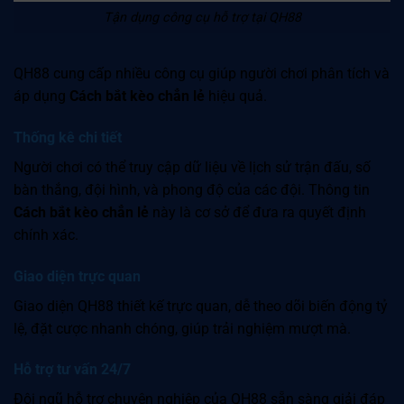
Tận dụng công cụ hỗ trợ tại QH88
QH88 cung cấp nhiều công cụ giúp người chơi phân tích và
áp dụng
Cách bắt kèo chẳn lẻ
hiệu quả.
Thống kê chi tiết
Người chơi có thể truy cập dữ liệu về lịch sử trận đấu, số
bàn thắng, đội hình, và phong độ của các đội. Thông tin
Cách bắt kèo chẳn lẻ
này là cơ sở để đưa ra quyết định
chính xác.
Giao diện trực quan
Giao diện QH88 thiết kế trực quan, dễ theo dõi biến động tỷ
lệ, đặt cược nhanh chóng, giúp trải nghiệm mượt mà.
Hỗ trợ tư vấn 24/7
Đội ngũ hỗ trợ chuyên nghiệp của QH88 sẵn sàng giải đáp