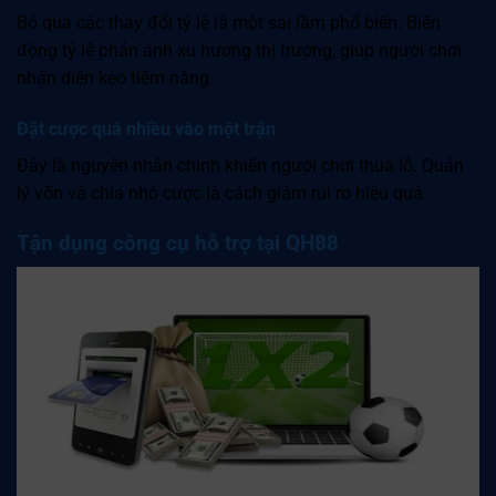
Bỏ qua các thay đổi tỷ lệ là một sai lầm phổ biến. Biến
động tỷ lệ phản ánh xu hướng thị trường, giúp người chơi
nhận diện kèo tiềm năng.
Đặt cược quá nhiều vào một trận
Đây là nguyên nhân chính khiến người chơi thua lỗ. Quản
lý vốn và chia nhỏ cược là cách giảm rủi ro hiệu quả.
Tận dụng công cụ hỗ trợ tại QH88